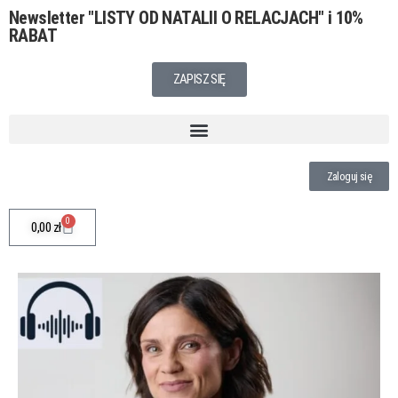
Newsletter
"LISTY OD NATALII O RELACJACH"
i 10%
RABAT
ZAPISZ SIĘ
Zaloguj się
0
0,00
zł