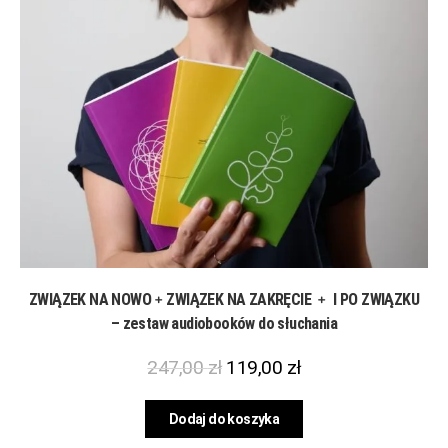
ZWIĄZEK NA NOWO﹢ZWIĄZEK NA ZAKRĘCIE ﹢ I PO ZWIĄZKU
– zestaw audiobooków do słuchania
247,00
zł
119,00
zł
Dodaj do koszyka