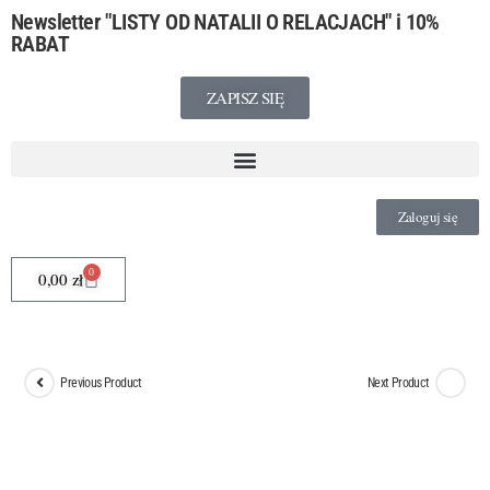
Newsletter
"LISTY OD NATALII O RELACJACH"
i 10%
RABAT
ZAPISZ SIĘ
Zaloguj się
0
0,00
zł
Previous Product
Next Product