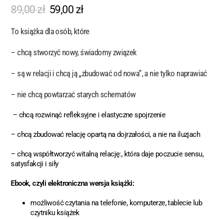
89,00
zł
59,00
zł
To książka dla osób, które
–
chcą stworzyć nowy, świadomy związek
–
są w relacji i chcą ją „zbudować od nowa”, a nie tylko naprawiać
–
nie chcą powtarzać starych schematów
– chcą rozwinąć refleksyjne i elastyczne spojrzenie
– chcą zbudować relację opartą na dojrzałości, a nie na iluzjach
– chcą współtworzyć witalną relację:, która daje poczucie sensu,
satysfakcji i siły
Ebook, czyli elektroniczna wersja książki:
możliwość czytania na telefonie, komputerze, tablecie lub
czytniku książek