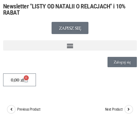
Newsletter
"LISTY OD NATALII O RELACJACH"
i 10%
RABAT
ZAPISZ SIĘ
Zaloguj się
0
0,00
zł
Previous Product
Next Product