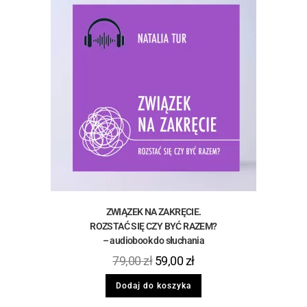
ZWIĄZEK NA ZAKRĘCIE.
ROZSTAĆ SIĘ CZY BYĆ RAZEM?
– audiobook do słuchania
79,00
zł
59,00
zł
Dodaj do koszyka