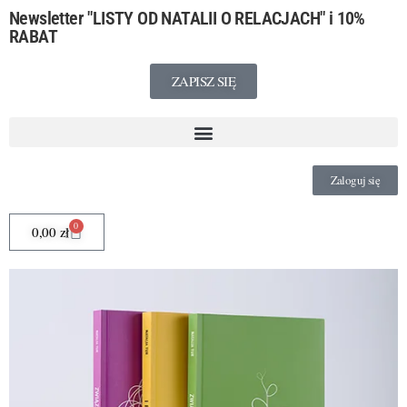
Newsletter
"LISTY OD NATALII O RELACJACH"
i 10%
RABAT
ZAPISZ SIĘ
Zaloguj się
0
0,00
zł