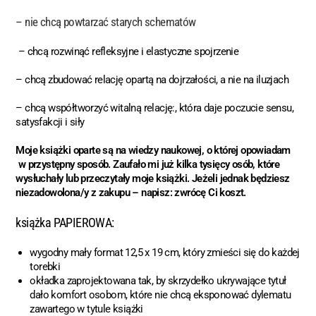
–
nie chcą powtarzać starych schematów
– chcą rozwinąć refleksyjne i elastyczne spojrzenie
– chcą zbudować relację opartą na dojrzałości, a nie na iluzjach
– chcą współtworzyć witalną relację:, która daje poczucie sensu,
satysfakcji i siły
Moje książki oparte są na wiedzy naukowej, o której opowiadam
w przystępny sposób. Zaufało mi już kilka tysięcy osób, które
wysłuchały lub przeczytały moje książki. Jeżeli jednak będziesz
niezadowolona/y z zakupu – napisz: zwrócę Ci koszt.
książka PAPIEROWA:
wygodny mały format 12,5 x 19 cm, który zmieści się do każdej
torebki
okładka zaprojektowana tak, by skrzydełko ukrywające tytuł
dało komfort osobom, które nie chcą eksponować dylematu
zawartego w tytule książki