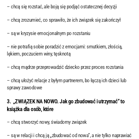
– chcą się rozstać, ale boją się podjąć ostatecznej decyzji
– chcą zrozumieć, co sprawiło, że ich związek się zakończył
– są w kryzysie emocjonalnym po rozstaniu
– nie potrafią sobie poradzić z emocjami: smutkiem, złością,
lękiem, poczuciem winy, tęsknotą
– chcą mądrze przeprowadzić dziecko przez proces rozstania
– chcą ułożyć relacje z byłym partnerem, bo łączą ich dzieci lub
sprawy zawodowe
3. „ZWIĄZEK NA NOWO. Jak go zbudować i utrzymać” to
książka dla osób, które
–
chcą stworzyć nowy, świadomy związek
–
są w relacji i chcą ją „zbudować od nowa”, a nie tylko naprawiać