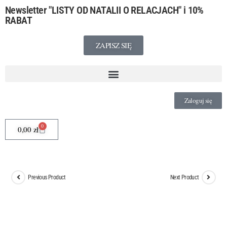
Newsletter
"LISTY OD NATALII O RELACJACH"
i 10%
RABAT
ZAPISZ SIĘ
Zaloguj się
0
0,00
zł
Previous Product
Next Product