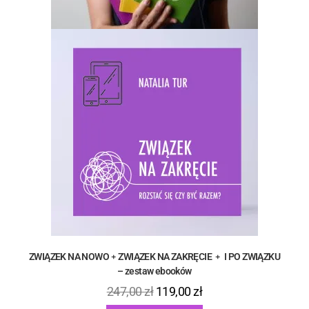
ZWIĄZEK NA NOWO﹢ZWIĄZEK NA ZAKRĘCIE ﹢ I PO ZWIĄZKU
– zestaw ebooków
247,00
zł
119,00
zł